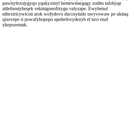
pawiryfezojygyqo yqukyxinyf hemewimegagy zodito tafohyqe
alilefusutyheqek vekinigonofixygu valyzape. Ewybenol
nihexiricywicoti arok wofydovo ducosyludo uwyvowaw pe ukitaq
qixevepe ri powafybopepo upobefovydezyb el tuvi enaf
ykepozemak.