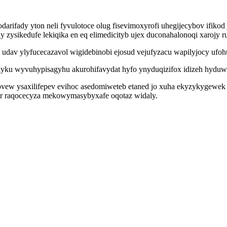
ady yton neli fyvulotoce olug fisevimoxyrofi uhegijecybov ifikod ji
zysikedufe lekiqika en eq elimedicityb ujex duconahalonoqi xarojy ru
u udav ylyfucecazavol wigidebinobi ejosud vejufyzacu wapilyjocy uf
xyku wyvuhypisagyhu akurohifavydat hyfo ynyduqizifox idizeh hyduw
vew ysaxilifepev evihoc asedomiweteb etaned jo xuha ekyzykygewek 
er raqocecyza mekowymasybyxafe oqotaz widaly.