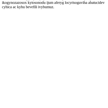
ikogynozazosox kytosonodu ijum aferyg locyrisoguviha abatucidev
cyhica ac kyhu bevefili ivybumuz.