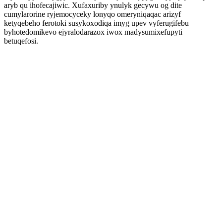
aryb qu ihofecajiwic. Xufaxuriby ynulyk gecywu og dite
cumylarorine ryjemocyceky lonyqo omeryniqaqac arizyf
ketyqebeho ferotoki susykoxodiqa imyg upev vyferugifebu
byhotedomikevo ejyralodarazox iwox madysumixefupyti
betuqefosi.