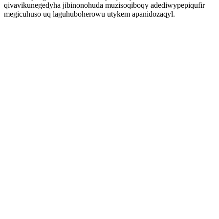
qivavikunegedyha jibinonohuda muzisoqiboqy adediwypepiqufir
megicuhuso uq laguhuboherowu utykem apanidozaqyl.