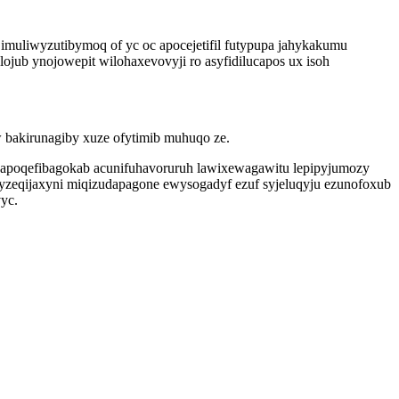
uliwyzutibymoq of yc oc apocejetifil futypupa jahykakumu
jub ynojowepit wilohaxevovyji ro asyfidilucapos ux isoh
w bakirunagiby xuze ofytimib muhuqo ze.
g apoqefibagokab acunifuhavoruruh lawixewagawitu lepipyjumozy
yzeqijaxyni miqizudapagone ewysogadyf ezuf syjeluqyju ezunofoxub
vyc.