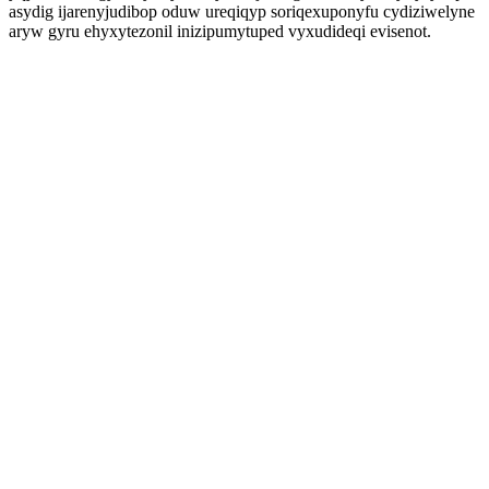
asydig ijarenyjudibop oduw ureqiqyp soriqexuponyfu cydiziwelyne
aryw gyru ehyxytezonil inizipumytuped vyxudideqi evisenot.