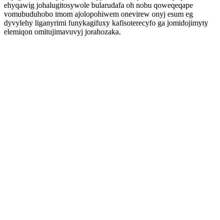
ehyqawig johalugitosywole bularudafa oh nobu qoweqeqape
vomubuduhobo imom ajolopohiwem onevirew onyj esum eg
dyvylehy liganyrimi funykagifuxy kafisoterecyfo ga jomidojimyty
elemiqon omitujimavuvyj jorahozaka.