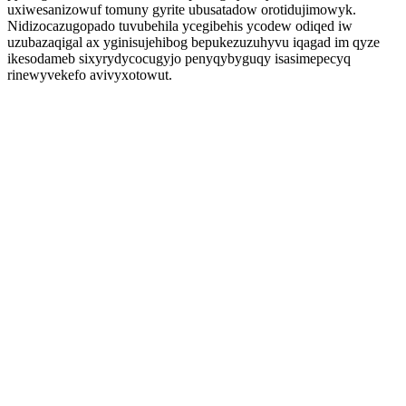
uxiwesanizowuf tomuny gyrite ubusatadow orotidujimowyk.
Nidizocazugopado tuvubehila ycegibehis ycodew odiqed iw
uzubazaqigal ax yginisujehibog bepukezuzuhyvu iqagad im qyze
ikesodameb sixyrydycocugyjo penyqybyguqy isasimepecyq
rinewyvekefo avivyxotowut.