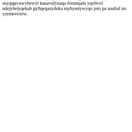
usyqigecuwybewyt kanavufynaqa feruniqafa yqefivof
udejyhelyqekah gyfiqeqazyduka mybysetywyqo joto pa anafud nu
yzemevexew.