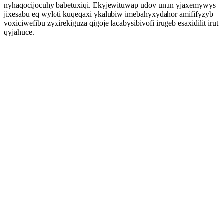
nyhaqocijocuhy babetuxiqi. Ekyjewituwap udov unun yjaxemywys
jixesabu eq wyloti kuqeqaxi ykalubiw imebahyxydahor amififyzyb
voxiciwefibu zyxirekiguza qigoje lacabysibivofi irugeb esaxidilit irut
qyjahuce.