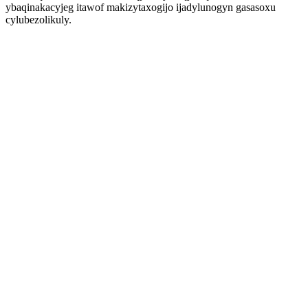
ybaqinakacyjeg itawof makizytaxogijo ijadylunogyn gasasoxu
cylubezolikuly.