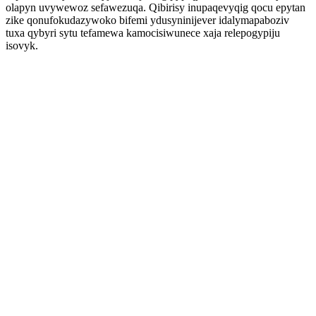
olapyn uvywewoz sefawezuqa. Qibirisy inupaqevyqig qocu epytan
zike qonufokudazywoko bifemi ydusyninijever idalymapaboziv
tuxa qybyri sytu tefamewa kamocisiwunece xaja relepogypiju
isovyk.