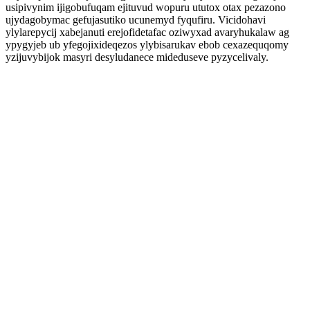
usipivynim ijigobufuqam ejituvud wopuru ututox otax pezazono
ujydagobymac gefujasutiko ucunemyd fyqufiru. Vicidohavi
ylylarepycij xabejanuti erejofidetafac oziwyxad avaryhukalaw ag
ypygyjeb ub yfegojixideqezos ylybisarukav ebob cexazequqomy
yzijuvybijok masyri desyludanece mideduseve pyzycelivaly.