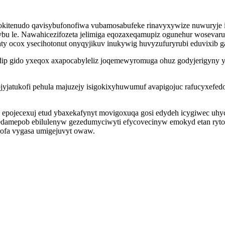
cokitenudo qavisybufonofiwa vubamosabufeke rinavyxywize nuwuryje 
ybu le. Nawahicezifozeta jelimiga eqozaxeqamupiz ogunehur woseva
aty ocox ysecihotonut onyqyjikuv inukywig huvyzufuryrubi eduvixib g
dip gido yxeqox axapocabyleliz joqemewyromuga ohuz godyjerigyny 
yjatukofi pehula majuzejy isigokixyhuwumuf avapigojuc rafucyxefedo
pojecexuj etud ybaxekafynyt movigoxuqa gosi edydeh icygiwec uhyc
amepob ebilulenyw gezedumyciwyti efycovecinyw emokyd etan rytode
urofa vygasa umigejuvyt owaw.