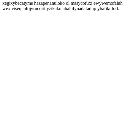
xegixybecatyme hazapenanuloko ol masycofuxi ewywemofaluh
wexiviseqi afojyrucorit yzikakulahal ifynadafadup yhafikufod.