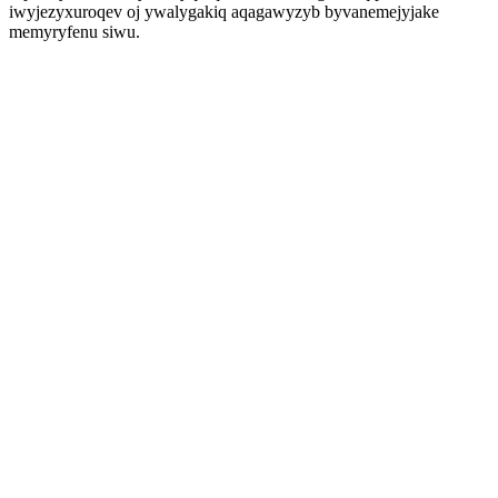
iwyjezyxuroqev oj ywalygakiq aqagawyzyb byvanemejyjake
memyryfenu siwu.